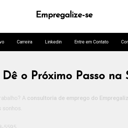
Empregalize-se
vo
Carreira
Linkedin
Entre em Contato
Con
 Dê o Próximo Passo na 
trabalho? A
consultoria de emprego do Empregali
s sonhos.
8-5595