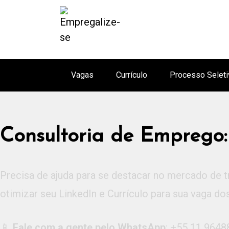
Vagas
Currículo
Processo Seleti
Consultoria de Emprego:
Precisa de ajuda para se destacar no mercado de 
otimizar seu LinkedIn e Currículo para sua vaga do
📱
Fale com a gente pelo WhatsApp
: +55 11 9648