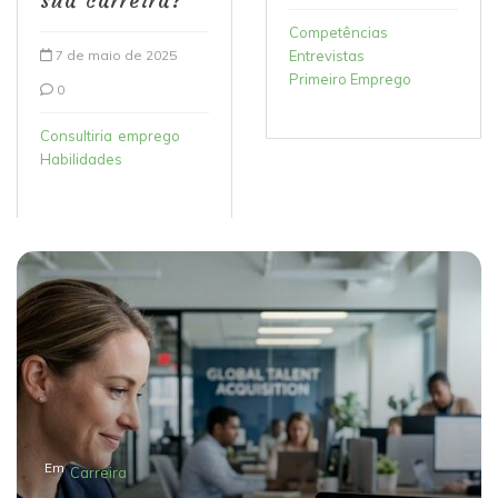
sua carreira?
Competências
7 de maio de 2025
Entrevistas
Primeiro Emprego
0
Consultiria
emprego
Habilidades
Em
Carreira