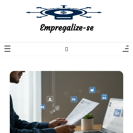
Pular
para
o
conteúdo
Empregalize-se