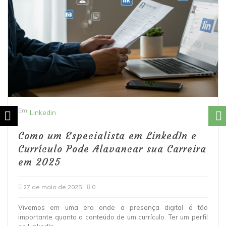
Em
Linkedin
Como um Especialista em LinkedIn e
Currículo Pode Alavancar sua Carreira
em 2025
27 de maio de 2025
0
Vivemos em uma era onde a presença digital é tão
mportante quanto o conteúdo de um currículo. Ter um perfil