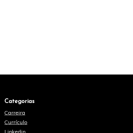
Currículo
Linkedin
Processo Seletivo
Vagas
Categorias
Carreira
Currículo
Linkedin