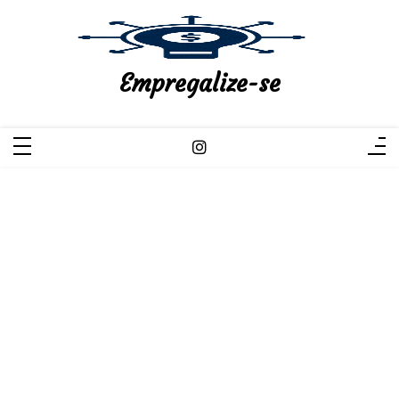
Pular
para
o
conteúdo
Empregalize-se